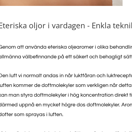
Eteriska oljor i vardagen - Enkla tekni
Genom att använda eteriska oljearomer i olika behandling
allmänna välbefinnande på ett säkert och behagligt sätt
Den luft vi normalt andas in når luktfåran och luktrecept
luften kommer de doftmolekyler som verkligen når detta
kan man styra doftmolekyler i hög koncentration direkt t
därmed uppnå en mycket högre dos doftmolekyler. AromaS
dofter som sprayas i luften.