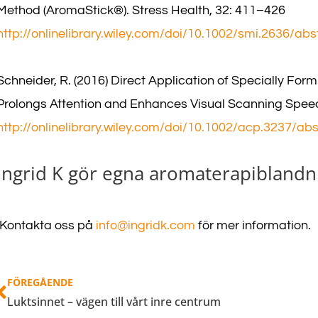
Method (AromaStick®). Stress Health, 32: 411–426
http://onlinelibrary.wiley.com/doi/10.1002/smi.2636/abs
Schneider, R. (2016) Direct Application of Specially F
Prolongs Attention and Enhances Visual Scanning Spee
http://onlinelibrary.wiley.com/doi/10.1002/acp.3237/abs
Ingrid K gör egna aromaterapiblandni
Kontakta oss på
info@ingridk.com
för mer information.
Föregående
FÖREGÅENDE
Luktsinnet – vägen till vårt inre centrum