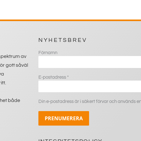
NYHETSBREV
Förnamn
 spektrum av
ör gott såväl
va
E-postadress
*
tt.
mhet både
Din e-postadress är i säkert förvar och används e