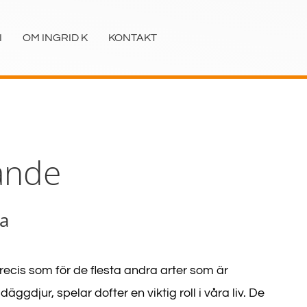
I
OM INGRID K
KONTAKT
ande
ra
recis som för de flesta andra arter som är
äggdjur, spelar dofter en viktig roll i våra liv. De