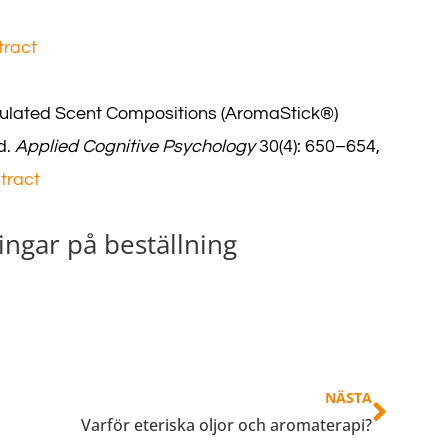
tract
ormulated Scent Compositions (AromaStick®)
d.
Applied Cognitive Psychology
30(4): 650–654,
tract
ngar på beställning
Näst
NÄSTA
Varför eteriska oljor och aromaterapi?