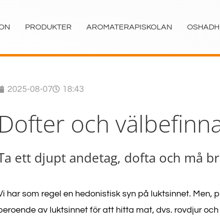
ION
PRODUKTER
AROMATERAPISKOLAN
OSHADH
2025-08-07
18:43
Dofter och välbefinn
Ta ett djupt andetag, dofta och må b
Vi har som regel en hedonistisk syn på luktsinnet. Men, p
beroende av luktsinnet för att hitta mat, dvs. rovdjur och d