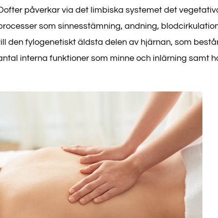
Dofter påverkar via det limbiska systemet det vegetat
processer som sinnesstämning, andning, blodcirkulatio
till den fylogenetiskt äldsta delen av hjärnan, som består 
antal interna funktioner som minne och inlärning samt