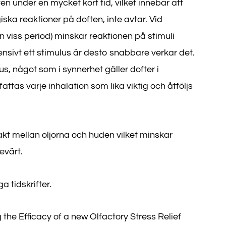
n under en mycket kort tid, vilket innebär att
ska reaktioner på doften, inte avtar. Vid
 viss period) minskar reaktionen på stimuli
nsivt ett stimulus är desto snabbare verkar det.
us, något som i synnerhet gäller dofter i
attas varje inhalation som lika viktig och åtföljs
t mellan oljorna och huden vilket minskar
evärt.
 tidskrifter.
g the Efficacy of a new Olfactory Stress Relief