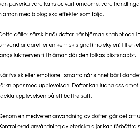
kan påverka våra känslor, vårt omdöme, våra handlinga
hjärnan med biologiska effekter som följd.
Detta gäller särskilt när dofter når hjärnan snabbt och i
omvandlar därefter en kemisk signal (molekylen) till en e
längs luktnerven till hjärnan där den tolkas blixtsnabbt.
När fysisk eller emotionell smärta når sinnet bär lidande
förknippar med upplevelsen. Dofter kan lugna oss emotio
tackla upplevelsen på ett bättre sätt.
Genom en medveten användning av dofter, går det att up
Kontrollerad användning av eteriska oljor kan förbättr