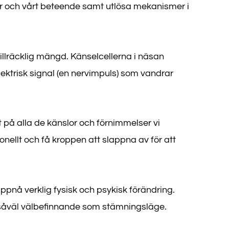
r och vårt beteende samt utlösa mekanismer i
 tillräcklig mängd. Känselcellerna i näsan
lektrisk signal (en nervimpuls) som vandrar
t på alla de känslor och förnimmelser vi
nellt och få kroppen att slappna av för att
pnå verklig fysisk och psykisk förändring.
a såväl välbefinnande som stämningsläge.