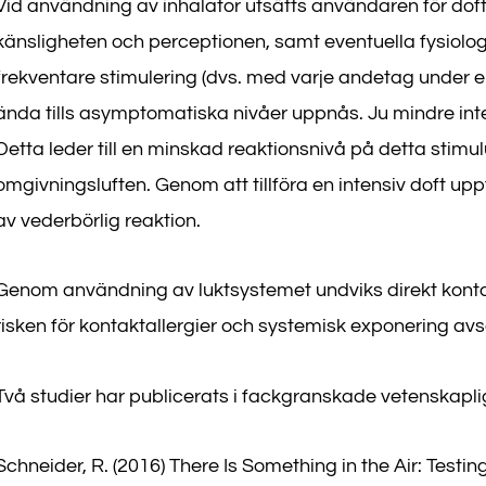
Vid användning av inhalator utsätts användaren för dofte
känsligheten och perceptionen, samt eventuella fysiologi
frekventare stimulering (dvs. med varje andetag under en
ända tills asymptomatiska nivåer uppnås. Ju mindre inte
Detta leder till en minskad reaktionsnivå på detta stimul
omgivningsluften. Genom att tillföra en intensiv doft uppf
av vederbörlig reaktion.
Genom användning av luktsystemet undviks direkt kontak
risken för kontaktallergier och systemisk exponering avs
Två studier har publicerats i fackgranskade vetenskapliga
Schneider, R. (2016) There Is Something in the Air: Testin