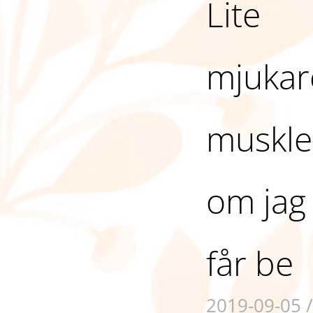
Lite
mjukar
muskle
om jag
får be
2019-09-05