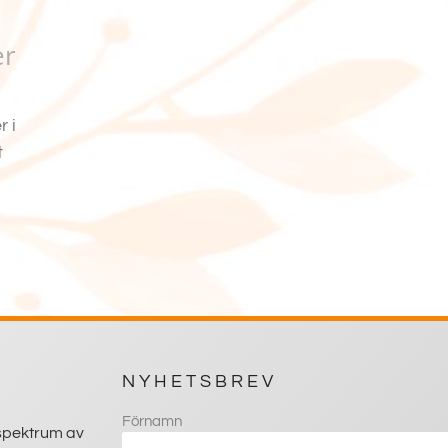
er
r i
t
NYHETSBREV
Förnamn
 spektrum av