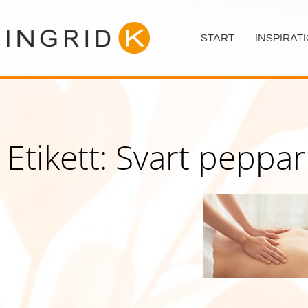
Hoppa
till
START
INSPIRAT
innehåll
Etikett: Svart peppar