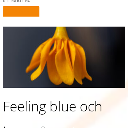
sinnena lite.
LÄS MER »
Feeling blue och