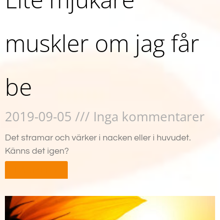
muskler om jag får
be
2019-09-05
Inga kommentarer
Det stramar och värker i nacken eller i huvudet.
Känns det igen?
LÄS MER »